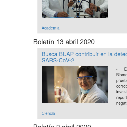
Academia
Boletín 13 abril 2020
Busca BUAP contribuir en la detec
SARS-CoV-2
• E
Biom
pru
corro
inve
repor
negat
Ciencia
Boletín 2 abril 2020