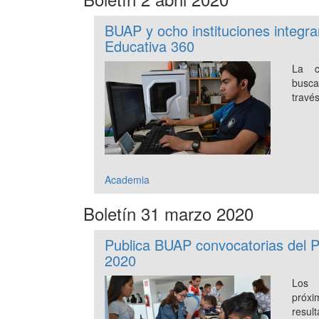
BUAP y ocho instituciones integr
Educativa 360
La co
busca
travé
Academia
Boletín 31 marzo 2020
Publica BUAP convocatorias del 
2020
Los 
próx
resul