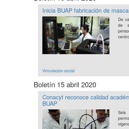
Inicia BUAP fabricación de mascar
De ca
de s
perso
centro
Vinculación social
Boletín 15 abril 2020
Conacyt reconoce calidad académ
BUAP
Seis
perma
vigen