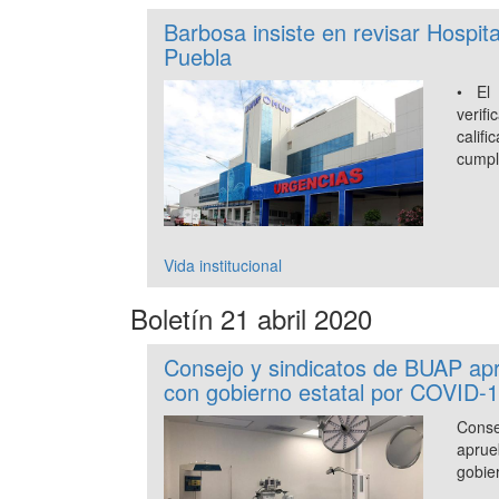
Barbosa insiste en revisar Hospita
Puebla
• El
verif
calif
cumpl
Vida institucional
Boletín 21 abril 2020
Consejo y sindicatos de BUAP ap
con gobierno estatal por COVID-
Cons
apru
gobie