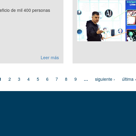
eficio de mil 400 personas
Leer más
1
2
3
4
5
6
7
8
9
…
siguiente ›
última 