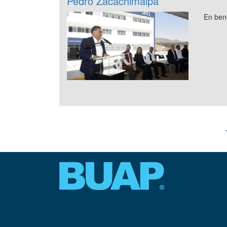
Pedro Zacachimalpa
En ben