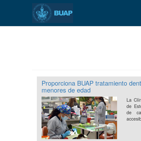
Pasar
al
contenido
principal
Proporciona BUAP tratamiento denta
menores de edad
La Clí
de Est
de ca
accesi