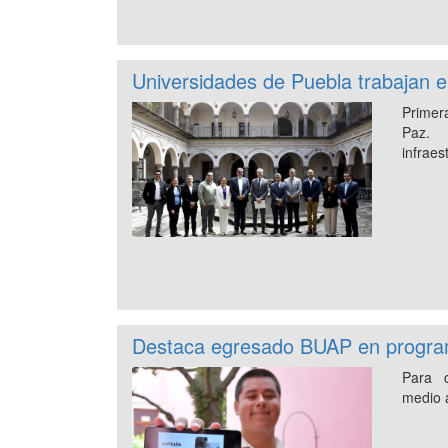
Universidades de Puebla trabajan e
Primera
Paz. 
infraes
Destaca egresado BUAP en progra
Para c
medio 