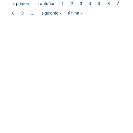
« primero
‹ anterior
1
2
3
4
5
6
7
8
9
…
siguiente ›
última »
Dirección de Comunicación Institucional
Benemérita Universidad Autónoma de Puebla
4 sur 104 Centro Histórico 72000