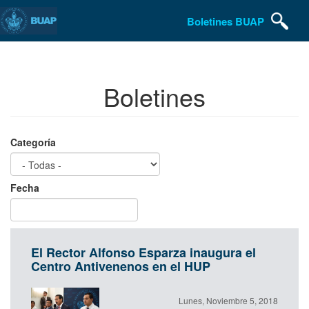
Pasar
Boletines BUAP
al
contenido
principal
Boletines
Categoría
Fecha
Date
Fecha
El Rector Alfonso Esparza inaugura el
Centro Antivenenos en el HUP
Lunes, Noviembre 5, 2018