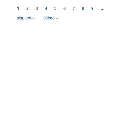
1
2
3
4
5
6
7
8
9
…
siguiente ›
último »
Dirección de Comunicación Institucional
Benemérita Universidad Autónoma de Puebla
4 sur 104 Centro Histórico 72000