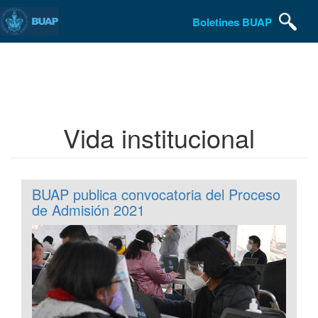
Boletines BUAP
Pasar
al
contenido
principal
Vida institucional
BUAP publica convocatoria del Proceso
de Admisión 2021