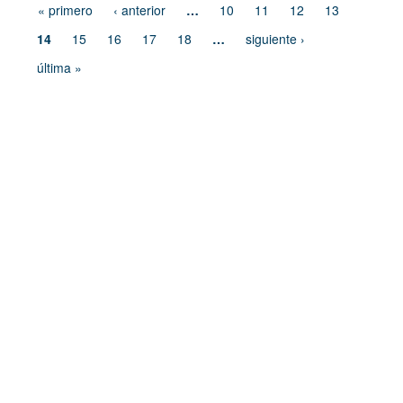
« primero
‹ anterior
…
10
11
12
13
14
15
16
17
18
…
siguiente ›
última »
Dirección de Comunicación Institucional
Benemérita Universidad Autónoma de Puebla