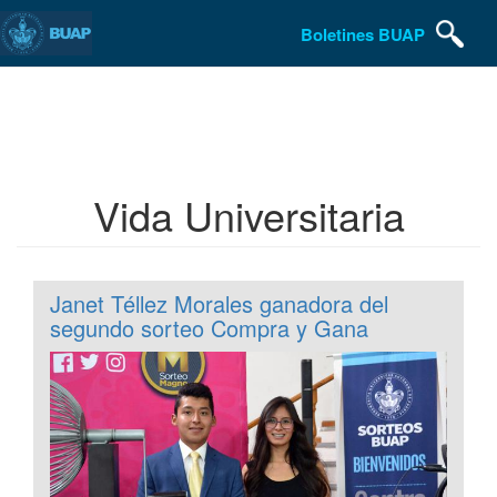
Boletines BUAP
Pasar
al
contenido
principal
Vida Universitaria
Janet Téllez Morales ganadora del
segundo sorteo Compra y Gana