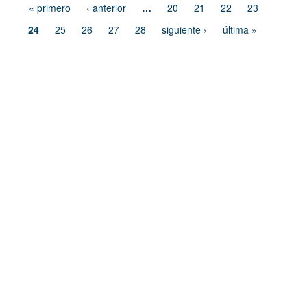
« primero
‹ anterior
…
20
21
22
23
24
25
26
27
28
siguiente ›
última »
Dirección de Comunicación Institucional
Benemérita Universidad Autónoma de Puebla
4 sur 104 Centro Histórico 72000