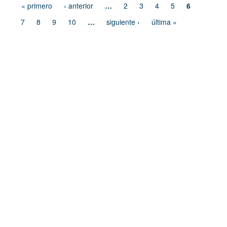
« primero
‹ anterior
…
2
3
4
5
6
7
8
9
10
…
siguiente ›
última »
Dirección de Comunicación Institucional
Benemérita Universidad Autónoma de Puebla
4 sur 104 Centro Histórico 72000