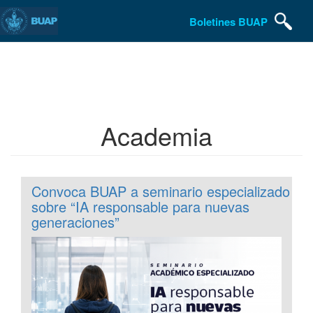
Boletines BUAP
Pasar
al
contenido
principal
Academia
Convoca BUAP a seminario especializado
sobre “IA responsable para nuevas
generaciones”