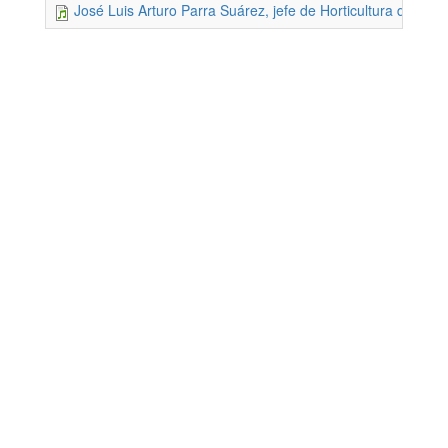
José Luis Arturo Parra Suárez, jefe de Horticultura del Jar
Dirección de Comunicación Institucional
Benemérita Universidad Autónoma de Puebla
4 sur 104 Centro Histórico 72000
Teléfono +52 (222) 2295500 ext. 5270 y 5281