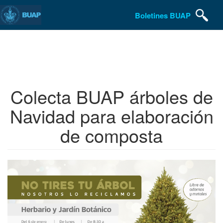
Boletines BUAP
Pasar
al
contenido
principal
Colecta BUAP árboles de
Navidad para elaboración
de composta