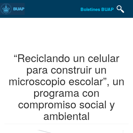
Boletines BUAP
Pasar
al
contenido
principal
“Reciclando un celular
para construir un
microscopio escolar”, un
programa con
compromiso social y
ambiental