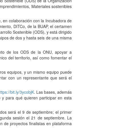
lo Sostenible (ODS) de la Organización
emprendimientos, Materiales sostenibles
e, en colaboración con la Incubadora de
miento, DITCo, de la BUAP, el certamen
rrollo Sostenible (ODS), y está dirigido
quipos de dos y hasta seis de una misma
iento de los ODS de la ONU, apoyar a
co del territorio, así como fomentar el
tros equipos, y un mismo equipo puede
ntar con un representante que será el
ttps://bit.ly/3ycobjK
. Las bases, además
y para qué quieren participar en esta
dos será el 9 de septiembre; el primer
egunda sesión el 21 de septiembre. La
ón de proyectos finalistas en plataforma