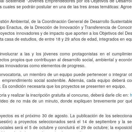
al Sostenible "Jóvenes Emprendedores por los Objetivos de Desarrol
s cuales se podrán postular en una de las tres áreas temáticas: Agro
stión Ambiental, de la Coordinación General de Desarrollo Sustentabl
po Enactus, de la Dirección de Innovación y Transferencia de Conoci
proyectos innovadores y de impacto que aporten a los Objetivos del Desa
esta casa de estudios, de entre 18 y 29 años de edad, integrados en e
involucrar a las y los jóvenes como protagonistas en el cumplim
tos propios que contribuyan al desarrollo social, ambiental y económi
tivas innovadoras como elementos de progreso.
onvocatoria, un miembro de un equipo puede pertenecer o integrar o
e emprendimiento social sostenible. Además, cada equipo deberá co
. Es condición necesaria que los proyectos se presenten en equipo.
ia y realizar la inscripción gratuita al concurso, deberá darle clic en:
h
video de no más de un minuto, donde expliquen brevemente por qué 
yectos es el próximo 30 de agosto. La publicación de los selecciona
sesión) a proyectos seleccionados será el 14 de septiembre y la s
ciales será el 5 de octubre y concluirá el 29 de octubre; la exposici