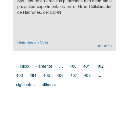
Sus más de 80 artículos publicados han dado pie a
proyectos experimentales en el Gran Colisionador
de Hadrones, del CERN
Historias de Vida
Leer más
« inicio
‹ anterior
…
400
401
402
403
404
405
406
407
408
…
siguiente ›
último »