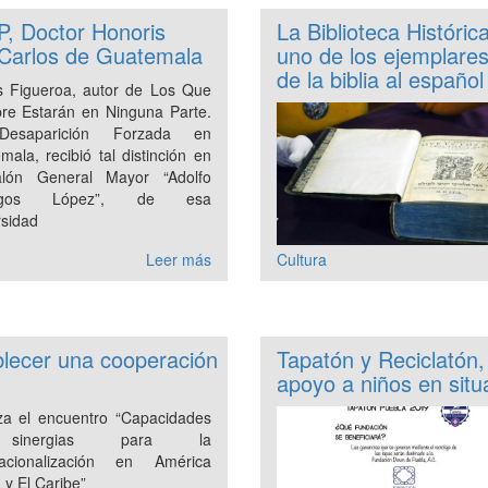
P, Doctor Honoris
La Biblioteca Históri
 Carlos de Guatemala
uno de los ejemplares
de la biblia al español
s Figueroa, autor de Los Que
re Estarán en Ninguna Parte.
esaparición Forzada en
mala, recibió tal distinción en
alón General Mayor “Adolfo
angos López”, de esa
rsidad
Leer más
Cultura
blecer una cooperación
Tapatón y Reciclatón,
apoyo a niños en situ
iza el encuentro “Capacidades
inergias para la
nacionalización en América
 y El Caribe”