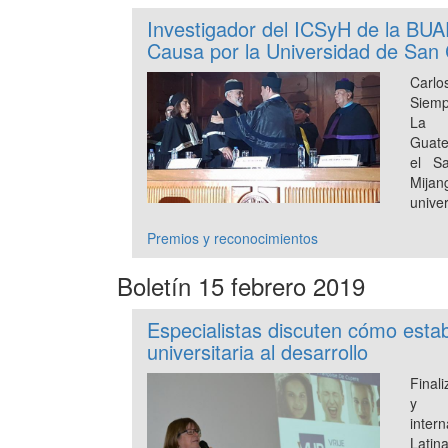
Investigador del ICSyH de la BUA
Causa por la Universidad de San
Carlo
Siemp
La D
Guate
el S
Mij
unive
Premios y reconocimientos
Boletín 15 febrero 2019
Especialistas discuten cómo esta
universitaria al desarrollo
Final
y s
inter
Latina