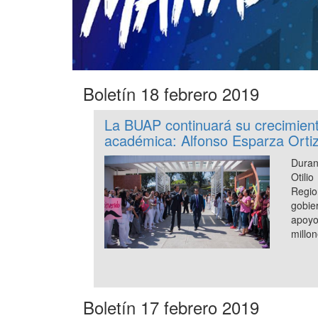
Boletín 18 febrero 2019
La BUAP continuará su crecimient
académica: Alfonso Esparza Orti
Dura
Otili
Regio
gobie
apoy
millo
Boletín 17 febrero 2019