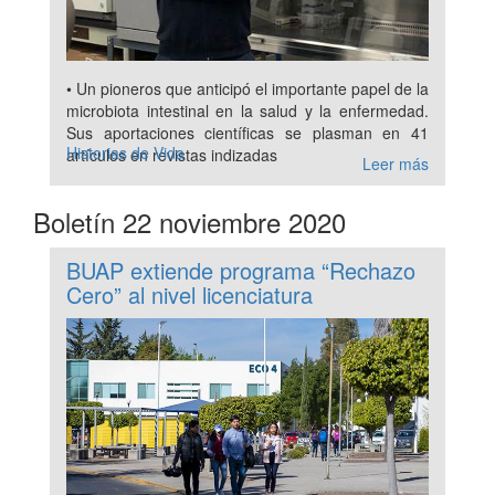
• Un pioneros que anticipó el importante papel de la
microbiota intestinal en la salud y la enfermedad.
Sus aportaciones científicas se plasman en 41
Historias de Vida
artículos en revistas indizadas
Leer más
Boletín 22 noviembre 2020
BUAP extiende programa “Rechazo
Cero” al nivel licenciatura