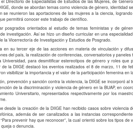
 el Directorio de Especialistas de Estudios de las Mujeres, de Género
 DIIGE, donde se abordan temas como violencia de género, identidad se
n se reunieron las aportaciones de las mujeres a la ciencia, logrando 
e permitirá conocer este trabajo de científico.
 posgrados orientados al estudio de temas feministas y de género
 investigación. Así se hizo un diseño curricular en una especialidad,
e la Vicerrectoría de Investigación y Estudios de Posgrado.
a en su tercer eje de las acciones en materia de vinculación y difu
iones del país, la realización de conferencias, conversatorios y paneles 
 Universidad, para desmitificar estereotipos de género y roles que 
ar de la DIIGE destacó los eventos realizados el 8 de marzo, 11 de fe
 visibilizar la importancia y el valor de la participación femenina en l
ón, prevención y sanción contra la violencia, la DIIGE se incorporó al t
tención de la discriminación y violencia de género en la BUAP, en coor
miento Universitario, representados respectivamente por los maest
rme.
 desde la creación de la DIIGE han recibido casos sobre violencia de
lefónica, además de ser canalizados a las instancias correspondient
ara prevenir hay que reconocer”, la cual orientó sobre los tipos de vi
 queja o denuncia.