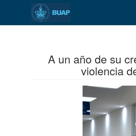
Pasar
al
contenido
principal
A un año de su cr
violencia d