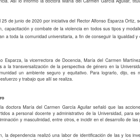
ncia. Así lo informó la doctora María del Carmen García Aguilar, titu
 25 de junio de 2020 por iniciativa del Rector Alfonso Esparza Ortiz
ión, capacitación y combate de la violencia en todos sus tipos y modal
n a toda la comunidad universitaria, a fin de conseguir la igualdad y
so Esparza, la vicerrectora de Docencia, María del Carmen Martínez
 a la transversalización de la perspectiva de género en la Universida
munidad un ambiente seguro y equitativo. Para lograrlo, dijo, es 
sfuerzo y trabajo que allí se realiza.
ro
 la doctora María del Carmen García Aguilar señaló que las accio
rtidos a personal docente y administrativo de la Universidad, para se
iminación y masculinidad, entre otros, e incidir en el desarrollo de las
n, la dependencia realizó una labor de identificación de las y los i