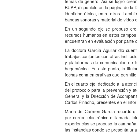
temas de género. Así se logró crear
BUAP, disponible en la página de la
identidad étnica, entre otros. Tambié
bandas sonoras y material de video qu
En un segundo eje se propuso crear
recursos humanos en estos campos de
encuentran en evaluación por parte d
La doctora García Aguilar dio cuent
trabajos conjuntos con otras instituc
y plataformas de comunicación de la
hegemónica. En este punto, la titul
fechas conmemorativas que permitieron
En el cuarto eje, dedicado a la atenci
del protocolo para la prevención y a
General y la Dirección de Acompaña
Carlos Pinacho, presentes en el info
María del Carmen García recordó que
por correo electrónico o llamada te
experiencias se propuso la campaña “P
las instancias donde se presenta una