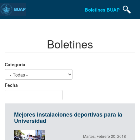
Pasar
Boletines BUAP
al
contenido
principal
Boletines
Categoría
Fecha
Date
Fecha
Mejores instalaciones deportivas para la
Universidad
Martes, Febrero 20, 2018