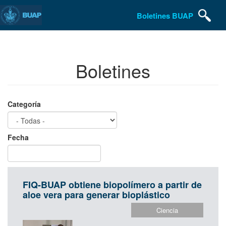
Pasar
Boletines BUAP
al
contenido
principal
Boletines
Categoría
Fecha
Date
Fecha
FIQ-BUAP obtiene biopolímero a partir de
aloe vera para generar bioplástico
Ciencia