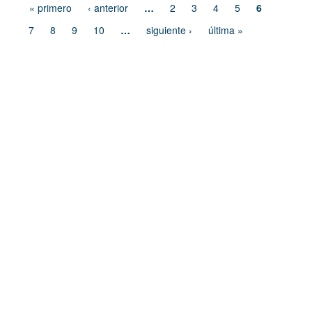
« primero
‹ anterior
…
2
3
4
5
6
7
8
9
10
…
siguiente ›
última »
Dirección de Comunicación Institucional
Benemérita Universidad Autónoma de Puebla
4 sur 104 Centro Histórico 72000