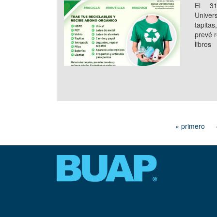
El 3
Univers
tapitas
prevé r
libros
« primero