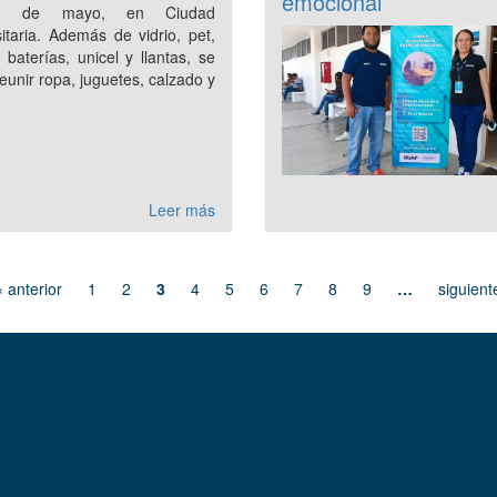
emocional
1 de mayo, en Ciudad
itaria. Además de vidrio, pet,
, baterías, unicel y llantas, se
eunir ropa, juguetes, calzado y
Leer más
‹ anterior
1
2
3
4
5
6
7
8
9
…
siguient