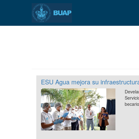
Pasar
al
contenido
principal
ESU Agua mejora su infraestructur
Devel
Servic
becari