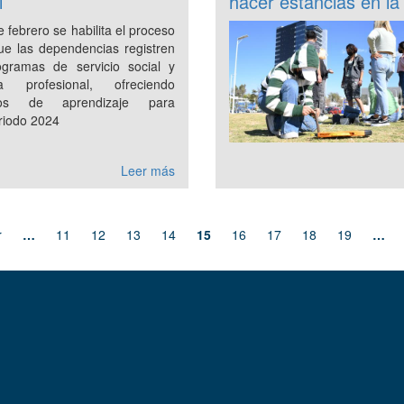
l
hacer estancias en l
 febrero se habilita el proceso
ue las dependencias registren
ogramas de servicio social y
ca profesional, ofreciendo
ios de aprendizaje para
eriodo 2024
Leer más
r
…
11
12
13
14
15
16
17
18
19
…