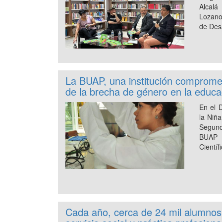
Alcal
Lozano
de Desa
La BUAP, una institución compromet
de la brecha de género en la educac
En el D
la Niña
Segun
BUAP 
Científ
Cada año, cerca de 24 mil alumnos