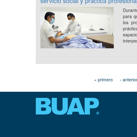
servicio social y práctica profesiona
Durante
para q
los pr
prácti
espac
interp
« primero
‹ anterio