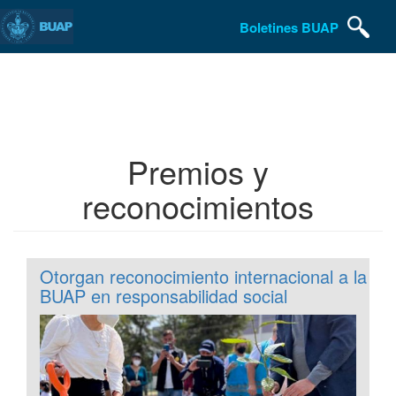
Boletines BUAP
Pasar
al
contenido
principal
Premios y
reconocimientos
Otorgan reconocimiento internacional a la
BUAP en responsabilidad social