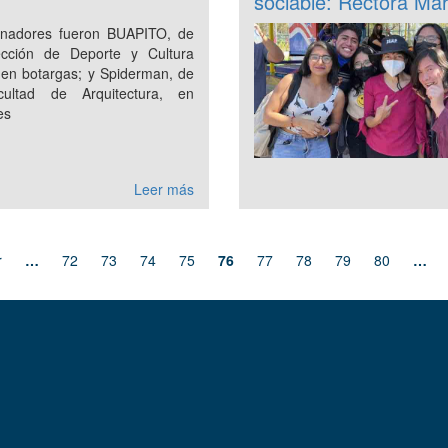
sociable: Rectora Marí
nadores fueron BUAPITO, de
ección de Deporte y Cultura
, en botargas; y Spiderman, de
cultad de Arquitectura, en
es
Leer más
r
…
72
73
74
75
76
77
78
79
80
…