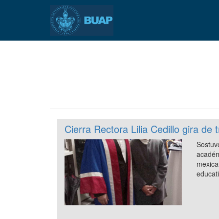
Pasar
al
contenido
principal
Cierra Rectora Lilia Cedillo gira de 
Sostuv
acadé
mexi
educat