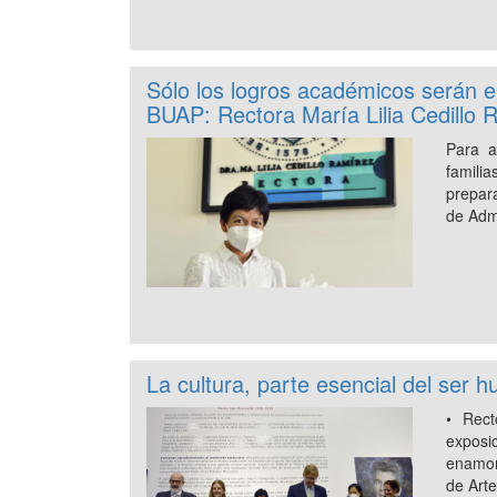
Sólo los logros académicos serán el
BUAP: Rectora María Lilia Cedillo 
Para a
famili
prepar
de Adm
La cultura, parte esencial del ser 
• Rect
expo
enamor
de Art