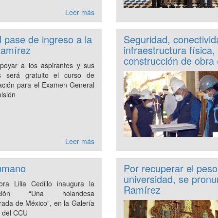
Leer más
 pase de ingreso a la
Seguridad, conectivid
Ramírez
infraestructura física,
construcción de obra
poyar a los aspirantes y sus
as será gratuito el curso de
ación para el Examen General
isión
Leer más
humano
Por recuperar el peso
universidad, se pronun
ora Lilia Cedillo inaugura la
Ramírez
sición “Una holandesa
ada de México”, en la Galería
e del CCU