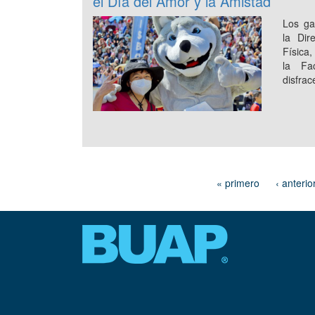
el Día del Amor y la Amistad
Los ga
la Dir
Física
la Fa
disfrac
« primero
‹ anterio