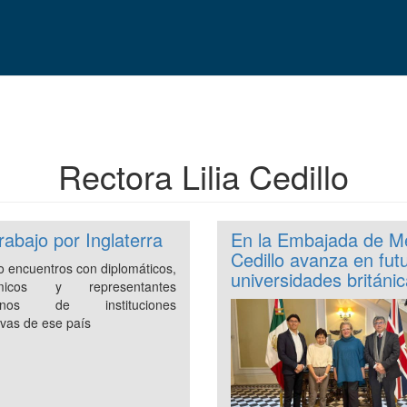
Rectora Lilia Cedillo
trabajo por Inglaterra
En la Embajada de Méx
Cedillo avanza en fut
o encuentros con diplomáticos,
universidades británi
micos y representantes
canos de instituciones
ivas de ese país