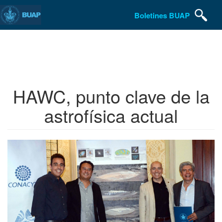
Boletines BUAP
Pasar
al
contenido
principal
HAWC, punto clave de la
astrofísica actual