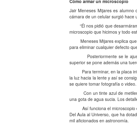
Cómo armar un microscopio
Jair Meneses Mijares es alumno d
cámara de un celular surgió hace u
“Él nos pidió que desarmáramos u
microscopio que hicimos y todo est
Meneses Mijares explica que la le
para eliminar cualquier defecto que
Posteriormente se le ajustan cua
superior se pone además una tuer
Para terminar, en la placa inferi
la luz hacia la lente y así se cons
se quiere tomar fotografía o video.
Con un tinte azul de metileno se 
una gota de agua sucia. Los detal
Así funciona el microscopio del 
Del Aula al Universo, que ha dota
mil aficionados en astronomía.