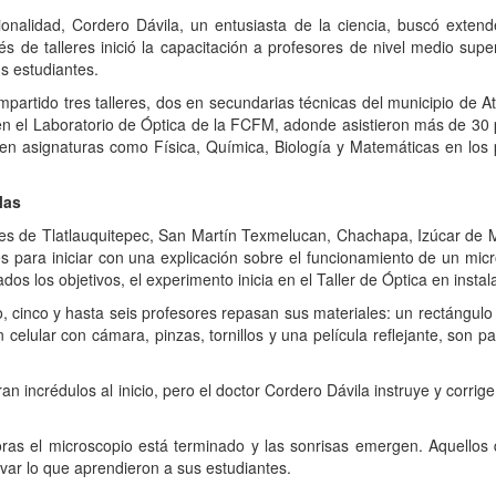
d, Cordero Dávila, un entusiasta de la ciencia, buscó extender 
és de talleres inició la capacitación a profesores de nivel medio sup
us estudiantes.
o tres talleres, dos en secundarias técnicas del municipio de Atlix
en el Laboratorio de Óptica de la FCFM, adonde asistieron más de 30 
ten asignaturas como Física, Química, Biología y Matemáticas en los p
las
es de Tlatlauquitepec, San Martín Texmelucan, Chachapa, Izúcar de 
es para iniciar con una explicación sobre el funcionamiento de un mi
os los objetivos, el experimento inicia en el Taller de Óptica en insta
nco y hasta seis profesores repasan sus materiales: un rectángulo
 celular con cámara, pinzas, tornillos y una película reflejante, son 
crédulos al inicio, pero el doctor Cordero Dávila instruye y corrige
l microscopio está terminado y las sonrisas emergen. Aquellos q
evar lo que aprendieron a sus estudiantes.