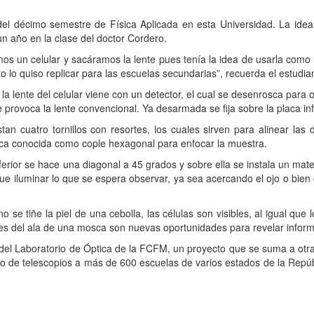
el décimo semestre de Física Aplicada en esta Universidad. La idea 
n año en la clase del doctor Cordero.
n celular y sacáramos la lente pues tenía la idea de usarla como u
o lo quiso replicar para las escuelas secundarias”, recuerda el estudi
nte del celular viene con un detector, el cual se desenrosca para o
 provoca la lente convencional. Ya desarmada se fija sobre la placa inf
tro tornillos con resortes, los cuales sirven para alinear las do
ca conocida como cople hexagonal para enfocar la muestra.
or se hace una diagonal a 45 grados y sobre ella se instala un materi
igue iluminar lo que se espera observar, ya sea acercando el ojo o bien
tiñe la piel de una cebolla, las células son visibles, al igual que 
les del ala de una mosca son nuevas oportunidades para revelar infor
Laboratorio de Óptica de la FCFM, un proyecto que se suma a otras 
do de telescopios a más de 600 escuelas de varios estados de la Repú