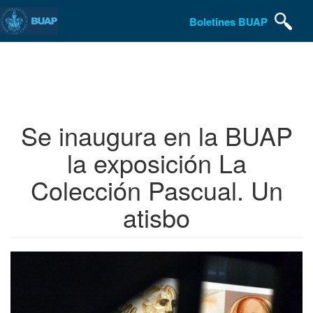
Boletines BUAP
Pasar
al
contenido
principal
Se inaugura en la BUAP
la exposición La
Colección Pascual. Un
atisbo