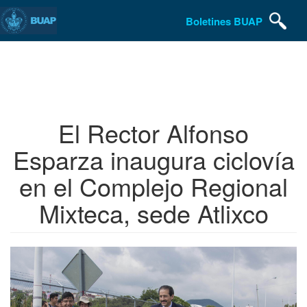
Boletines BUAP
Pasar
al
contenido
principal
El Rector Alfonso
Esparza inaugura ciclovía
en el Complejo Regional
Mixteca, sede Atlixco