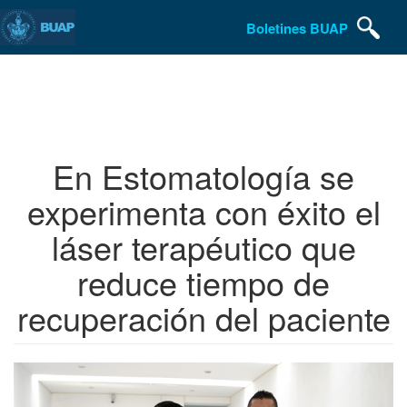
Boletines BUAP
Pasar
al
contenido
principal
En Estomatología se
experimenta con éxito el
láser terapéutico que
reduce tiempo de
recuperación del paciente