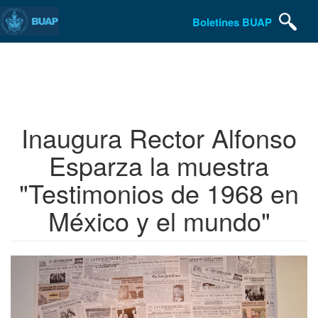
Boletines BUAP
Pasar
al
contenido
principal
Inaugura Rector Alfonso
Esparza la muestra
"Testimonios de 1968 en
México y el mundo"