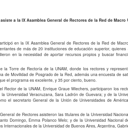
 asiste a la IX Asamblea General de Rectores de la Red de Macro 
participó en la IX Asamblea General de Rectores de la Red de Macro
entantes de más de 20 instituciones de educación superior, quienes 
dieron en la necesidad de aportar recursos propios y buscar financ
orre de Rectoría de la UNAM, donde los rectores y representante
ma de Movilidad de Posgrado de la Red, además una encuesta de sati
 que el programa es excelente, y 35 por ciento, bueno.
ctor de la UNAM, Enrique Graue Wiechers, participaron los rector
e la Universidad Veracruzana, Sara Ladrón de Guevara; y de la Uni
mo el secretario General de la Unión de Universidades de América
al de Rectores asistieron las titulares de la Universidad Naciona
anto Domingo, Emma Polanco Melo; y de la Universidad Nacional del
s Internacionales de la Universidad de Buenos Aires, Argentina, Gabriel