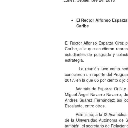
Lunes, Septiembre 24, 2018
El Rector Alfonso Esparza
Caribe
El Rector Alfonso Esparza Ortiz 
Caribe, a la que acudieron repres
estudiantes de posgrado y coinci
estrategia.
La reunión tuvo como sede la T
conocieron un reporte del Progra
2017, en la que 65 por ciento dijo
Además de Esparza Ortiz y el Re
Miguel Ángel Navarro Navarro; d
Andrés Suárez Fernández; así co
Escalante, entre otros.
Asimismo, a la IX Asamblea Gener
de la Universidad Autónoma de S
también, el secretario de Relacione