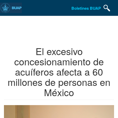
Boletines BUAP
Pasar
al
contenido
principal
El excesivo
concesionamiento de
acuíferos afecta a 60
millones de personas en
México