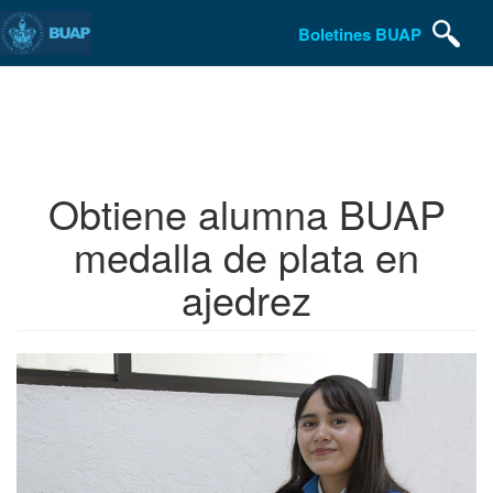
Boletines BUAP
Pasar
al
contenido
principal
Obtiene alumna BUAP
medalla de plata en
ajedrez