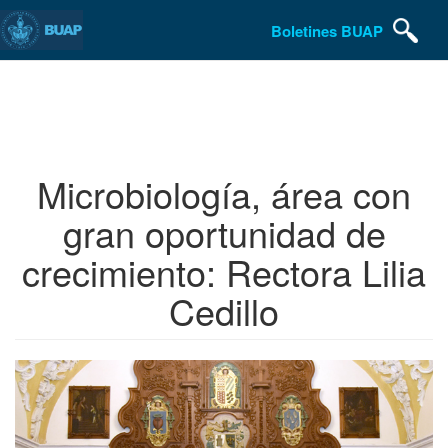
Boletines BUAP
Pasar
al
contenido
principal
Microbiología, área con
gran oportunidad de
crecimiento: Rectora Lilia
Cedillo