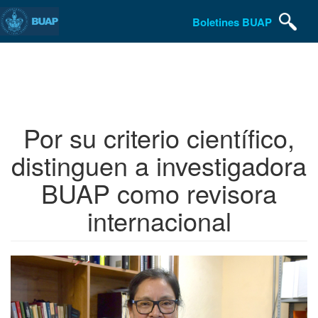
Boletines BUAP
Pasar
al
contenido
principal
Por su criterio científico,
distinguen a investigadora
BUAP como revisora
internacional