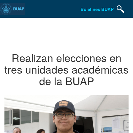
Boletines BUAP
Pasar
al
contenido
principal
Realizan elecciones en
tres unidades académicas
de la BUAP