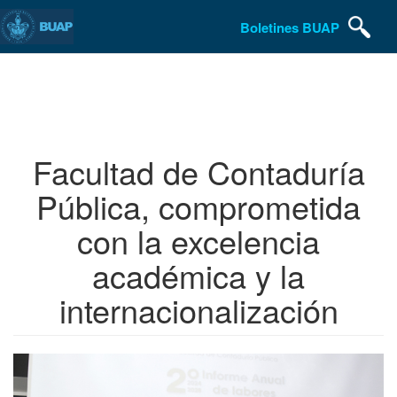
Boletines BUAP
Pasar
al
contenido
principal
Facultad de Contaduría
Pública, comprometida
con la excelencia
académica y la
internacionalización