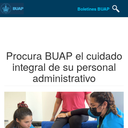
Boletines BUAP
Pasar
al
contenido
principal
Procura BUAP el cuidado
integral de su personal
administrativo