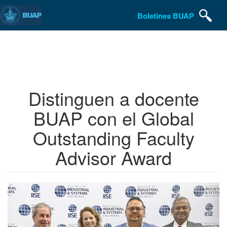
Boletines BUAP
Pasar
al
contenido
principal
Distinguen a docente
BUAP con el Global
Outstanding Faculty
Advisor Award