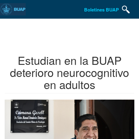
Boletines BUAP
Pasar
al
contenido
principal
Estudian en la BUAP
deterioro neurocognitivo
en adultos