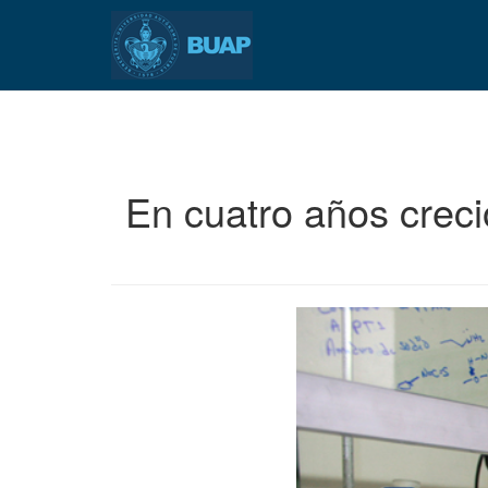
Pasar
al
contenido
principal
En cuatro años crec