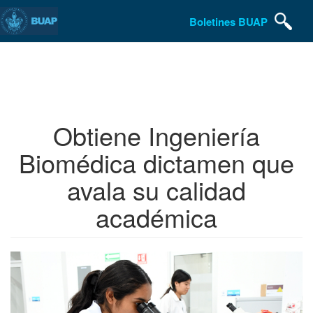
Boletines BUAP
Pasar
al
contenido
principal
Obtiene Ingeniería
Biomédica dictamen que
avala su calidad
académica