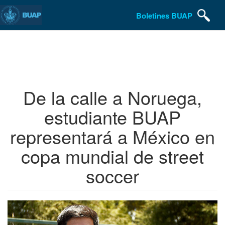
Boletines BUAP
Pasar
al
contenido
principal
De la calle a Noruega,
estudiante BUAP
representará a México en
copa mundial de street
soccer