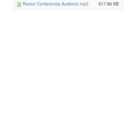
Rector Conferencia Auditorio.mp3
517.96 KB
Dirección de Comunicación Institucional
Benemérita Universidad Autónoma de Puebla
4 sur 104 Centro Histórico 72000
Teléfono +52 (222) 2295500 ext. 5270 y 5281