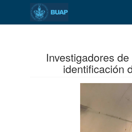
Pasar
al
contenido
principal
Investigadores de
identificación 