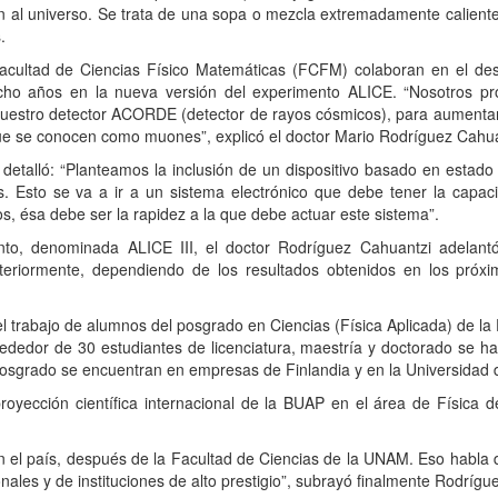
n al universo. Se trata de una sopa o mezcla extremadamente caliente
.
Facultad de Ciencias Físico Matemáticas (FCFM) colaboran en el de
 ocho años en la nueva versión del experimento ALICE. “Nosotros 
nuestro detector ACORDE (detector de rayos cósmicos), para aumenta
 que se conocen como muones”, explicó el doctor Mario Rodríguez Cahu
etalló: “Planteamos la inclusión de un dispositivo basado en estado só
s. Esto se va a ir a un sistema electrónico que debe tener la capa
, ésa debe ser la rapidez a la que debe actuar este sistema”.
to, denominada ALICE III, el doctor Rodríguez Cahuantzi adelantó
steriormente, dependiendo de los resultados obtenidos en los próx
 el trabajo de alumnos del posgrado en Ciencias (Física Aplicada) de l
lrededor de 30 estudiantes de licenciatura, maestría y doctorado se 
osgrado se encuentran en empresas de Finlandia y en la Universidad d
royección científica internacional de la BUAP en el área de Física de
 el país, después de la Facultad de Ciencias de la UNAM. Eso habla
onales y de instituciones de alto prestigio”, subrayó finalmente Rodrígu