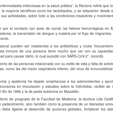
enfermedades infecciosas en la salud pública”, la Rectora refirió qu
 la mayoría benéficos como los lactobacilos, y se adquieren desde e
a sus actividades, sobre todo a las condiciones insalubres y movimient
ar por el contacto con aves de corral; las fiebres hemorrágicas en 
oedores; la transmisión de dengue y malaria por el flujo de migrantes,
mentó.
ural pueden ser resistentes a los antibióticos y mutar frecuentem
esta inmune de una persona tiene mucho que ver con su capacida
idad para causar daño, lo cual sucedió con SARS-CoV-2”, recordó.
ento de las personas relacionado con su estilo de vida y falta de activi
, como las del tracto respiratorio inferior, del virus de inmunodefici
ia y epidemia ha dejado enseñanzas a los sobrevivientes y aporte
cursores en inoculación y estudios sobre la hidrofobia, recibió de
l tifo de 1886 y la de peste bubónica en Mazatlán.
torio de posgrado de la Facultad de Medicina, la doctora Lilia Cedil
n padecimiento, sino también como la presencia de un bienestar emoc
debe ligarse al desarrollo de acciones globales, fortalecer los sis