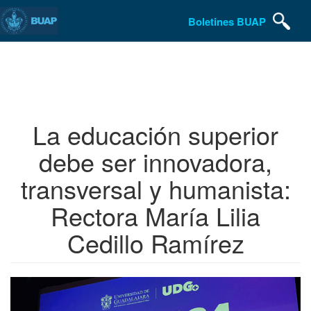
Boletines BUAP
Pasar
al
contenido
principal
La educación superior
debe ser innovadora,
transversal y humanista:
Rectora María Lilia
Cedillo Ramírez