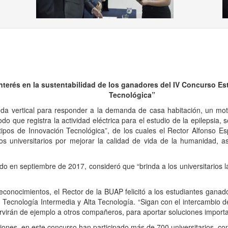
nterés en la sustentabilidad de los ganadores del IV Concurso Es
Tecnológica”
nda vertical para responder a la demanda de casa habitación, un mo
odo que registra la actividad eléctrica para el estudio de la epilepsia
otipos de Innovación Tecnológica”, de los cuales el Rector Alfonso Es
s universitarios por mejorar la calidad de vida de la humanidad, a
 septiembre de 2017, consideró que “brinda a los universitarios la
cimientos, el Rector de la BUAP felicitó a los estudiantes ganador
 Tecnología Intermedia y Alta Tecnología. “Sigan con el intercambio 
ervirán de ejemplo a otros compañeros, para aportar soluciones importan
s, en este concurso han participado más de 700 universitarios, con 