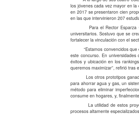
los jóvenes cada vez mayor en la 
en 2017 se presentaron cien propue
en las que intervinieron 207 estudi
Para el Rector Esparza Ortiz,
universitarios. Sostuvo que se cr
fortalecer la vinculación con el s
“Estamos convencidos que es muy
este concurso. En universidades
éxitos y ubicación en los ranking
queremos maximizar”, refirió tras 
Los otros prototipos ganadores 
para ahorrar agua y gas, un siste
método para eliminar imperfeccio
consume en hogares, y, finalmente,
La utilidad de estos proyectos
procesos altamente especializados,