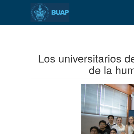
Pasar
al
contenido
principal
Los universitarios 
de la hum