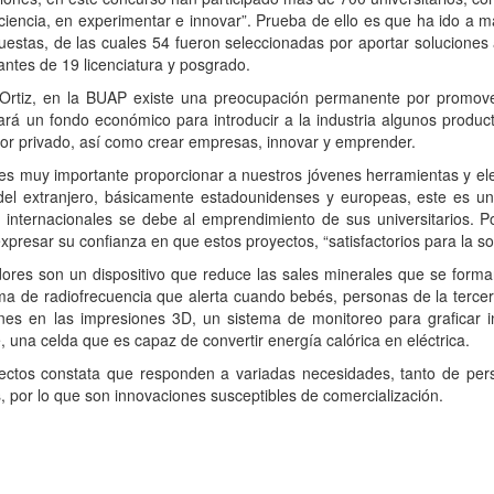
ciencia, en experimentar e innovar”. Prueba de ello es que ha ido a m
stas, de las cuales 54 fueron seleccionadas por aportar soluciones a 
antes de 19 licenciatura y posgrado.
 en la BUAP existe una preocupación permanente por promover 
eará un fondo económico para introducir a la industria algunos produc
ector privado, así como crear empresas, innovar y emprender.
 importante proporcionar a nuestros jóvenes herramientas y eleme
 del extranjero, básicamente estadounidenses y europeas, este es 
s internacionales se debe al emprendimiento de sus universitarios. 
expresar su confianza en que estos proyectos, “satisfactorios para la s
son un dispositivo que reduce las sales minerales que se forman 
ma de radiofrecuencia que alerta cuando bebés, personas de la terce
nes en las impresiones 3D, un sistema de monitoreo para graficar i
 una celda que es capaz de convertir energía calórica en eléctrica.
 constata que responden a variadas necesidades, tanto de perso
 por lo que son innovaciones susceptibles de comercialización.