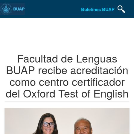
Boletines BUAP
Pasar
al
contenido
principal
Facultad de Lenguas
BUAP recibe acreditación
como centro certificador
del Oxford Test of English