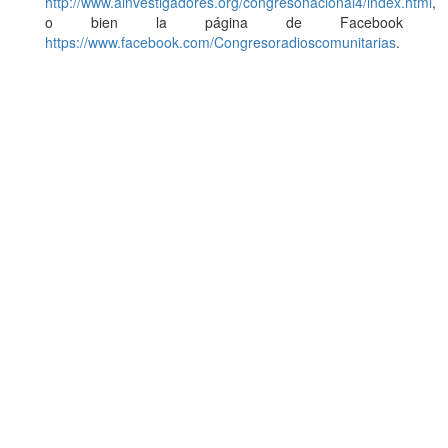
http://www.ainvestigadores.org/congresonacional4/index.html
,
o bien la página de Facebook
https://www.facebook.com/Congresoradioscomunitarias
.
Dirección de Comunicación Institucional
Benemérita Universidad Autónoma de Puebla
4 sur 104 Centro Histórico 72000
Teléfono +52 (222) 2295500 ext. 5270 y 5281