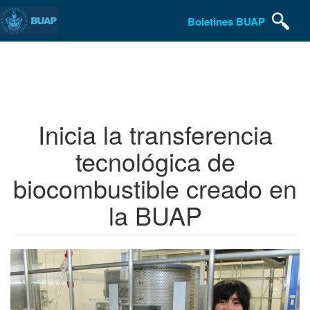
Boletines BUAP
Pasar
al
contenido
principal
Inicia la transferencia
tecnológica de
biocombustible creado en
la BUAP