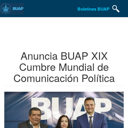
Boletines BUAP
Pasar
al
contenido
principal
Anuncia BUAP XIX
Cumbre Mundial de
Comunicación Política